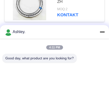
ZH
MOQ:2
KONTAKT
Ashley.
popularne kategorie
Wszystko
4:11 PM
Łożysko baryłkowe
Łożysko stożkowe
Good day, what product are you looking for?
Cylindryczne łożysko
Łożyska blokowe
wałeczkowe
Łożysko kulkowe
Części zamienne do
poprzeczne
łożysk
Łożysko kulkowe