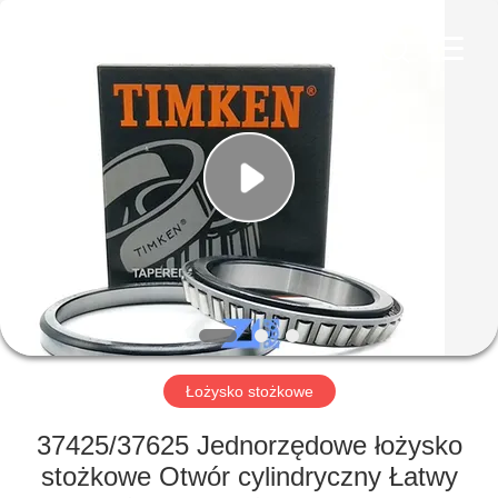
ZhongHong
bearing
Co.,
LTD..
All
Rights
Reserved.
DOM
PRODUKTY
O
NAS
WYCIECZKA
PO
Łożysko stożkowe
FABRYCE
37425/37625 Jednorzędowe łożysko
stożkowe Otwór cylindryczny Łatwy