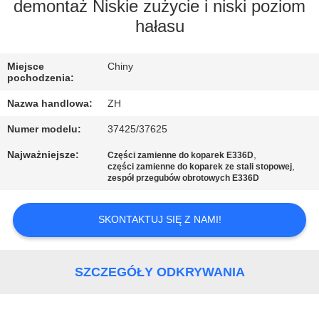
KONTROLA
demontaż Niskie zużycie i niski poziom
hałasu
JAKOŚCI
Miejsce
Chiny
SKONTAKTUJ
pochodzenia:
SIĘ
Nazwa handlowa:
ZH
Z
Numer modelu:
37425/37625
NAMI
Najważniejsze:
,
Części zamienne do koparek E336D
,
części zamienne do koparek ze stali stopowej
zespół przegubów obrotowych E336D
AKTUALNOŚCI
SKONTAKTUJ SIĘ Z NAMI!
POPROSIĆ
O
SZCZEGÓŁY ODKRYWANIA
WYCENĘ