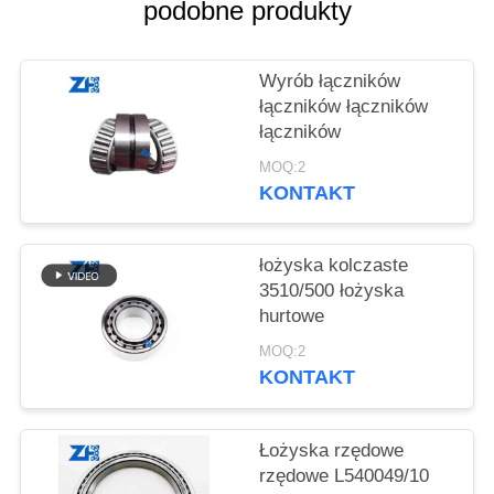
VR
podobne produkty
SHOW
Wyrób łączników
łączników łączników
SITEMAP
łączników
MOQ:2
POLITYKA
KONTAKT
PRYWATNOŚCI
łożyska kolczaste
3510/500 łożyska
hurtowe
MOQ:2
KONTAKT
Łożyska rzędowe
rzędowe L540049/10