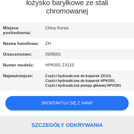
KONTROLA
łożysko baryłkowe ze stali
chromowanej
JAKOŚCI
Miejsce
Chiny Korea
SKONTAKTUJ
pochodzenia:
SIĘ
Nazwa handlowa:
ZH
Z
Orzecznictwo:
IS09001
NAMI
Numer modelu:
HPK055 ZX110
Najważniejsze:
,
Części hydrauliczne do koparek ZX110
AKTUALNOŚCI
,
Części hydrauliczne do koparek HPK055
Części hydrauliczne pompy głównej HPVO91
POPROSIĆ
SKONTAKTUJ SIĘ Z NAMI!
O
WYCENĘ
SZCZEGÓŁY ODKRYWANIA