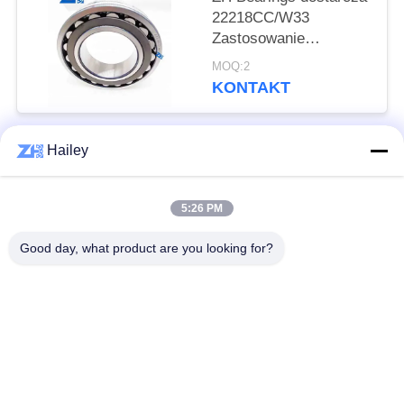
22218CC/W33
Zastosowanie
maszyny, itp.
MOQ:2
KONTAKT
Hailey
popularne kategorie
Wszystko
5:26 PM
Łożysko baryłkowe
Łożysko stożkowe
Good day, what product are you looking for?
Cylindryczne łożysko
Łożyska blokowe
wałeczkowe
Łożysko kulkowe
Części zamienne do
poprzeczne
łożysk