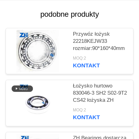
VR
SHOW
podobne produkty
SITEMAP
Przywóz łożysk
22218KEJW33
rozmiar:90*160*40mm
POLITYKA
MOQ:2
PRYWATNOŚCI
KONTAKT
Łożysko hurtowo
830046-3 SH2 S02-9T2
CS42 łożyska ZH
MOQ:2
KONTAKT
ZH Bearings dostarcza