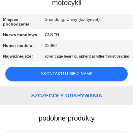
KONTROLA
motocykli
JAKOŚCI
Miejsce
Shandong, Chiny (kontynent)
pochodzenia:
SKONTAKTUJ
Nazwa handlowa:
CN&ZH
SIĘ
Numer modelu:
23060
Z
Najważniejsze:
,
roller cage bearing
spherical roller thrust bearing
NAMI
SKONTAKTUJ SIĘ Z NAMI!
AKTUALNOŚCI
SZCZEGÓŁY ODKRYWANIA
POPROSIĆ
O
WYCENĘ
podobne produkty