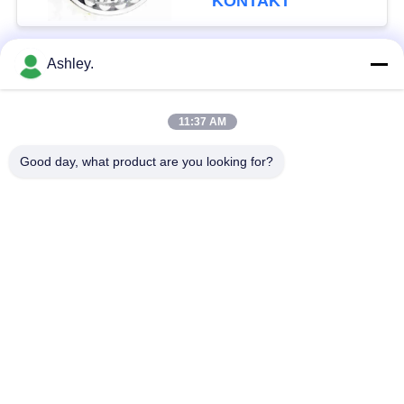
KONTAKT
Ashley.
popularne kategorie
Wszystko
11:37 AM
Łożysko baryłkowe
Łożysko stożkowe
Good day, what product are you looking for?
Cylindryczne łożysko
Łożyska blokowe
wałeczkowe
Łożysko kulkowe
Części zamienne do
poprzeczne
łożysk
Łożysko kulkowe
Łożysko koparki
skośne