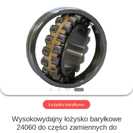
ZhongHong
bearing
Co.,
LTD..
All
Rights
Reserved.
DOM
PRODUKTY
O
NAS
WYCIECZKA
PO
Łożysko baryłkowe
FABRYCE
Wysokowydajny łożysko baryłkowe
24060 do części zamiennych do