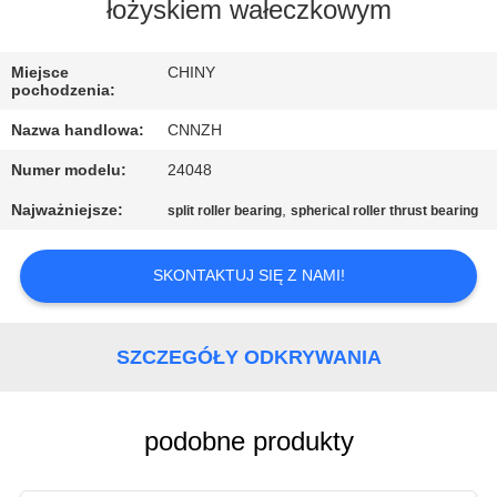
KONTROLA
łożyskiem wałeczkowym
JAKOŚCI
Miejsce
CHINY
pochodzenia:
SKONTAKTUJ
Nazwa handlowa:
CNNZH
SIĘ
Numer modelu:
24048
Z
Najważniejsze:
,
split roller bearing
spherical roller thrust bearing
NAMI
SKONTAKTUJ SIĘ Z NAMI!
AKTUALNOŚCI
SZCZEGÓŁY ODKRYWANIA
POPROSIĆ
O
WYCENĘ
podobne produkty