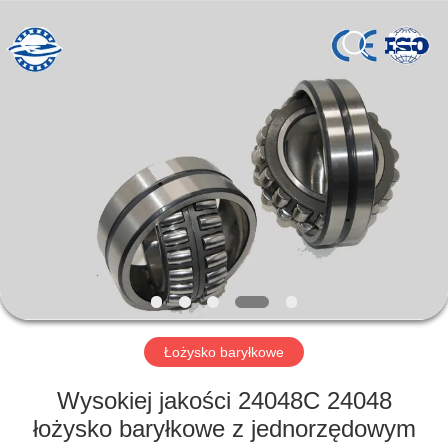
ZhongHong
bearing
Co.,
LTD..
All
Rights
Reserved.
DOM
PRODUKTY
O
NAS
WYCIECZKA
PO
Łożysko baryłkowe
FABRYCE
Wysokiej jakości 24048C 24048
łożysko baryłkowe z jednorzędowym