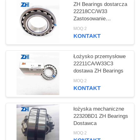
VR
ZH Bearings dostarcza
SHOW
22218CC/W33
Zastosowanie
maszyny, itp.
MOQ:2
SITEMAP
KONTAKT
POLITYKA
Łożysko przemysłowe
PRYWATNOŚCI
22211CA/W33C3
dostawa ZH Bearings
MOQ:2
KONTAKT
łożyska mechaniczne
22320BD1 ZH Bearings
Dostawca
MOQ:2