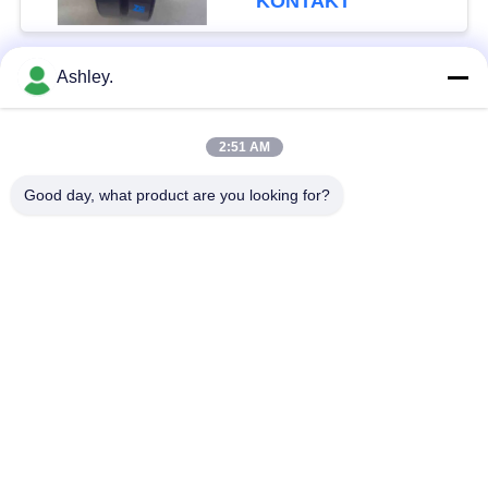
KONTAKT
Ashley.
popularne kategorie
Wszystko
2:51 AM
Łożysko baryłkowe
Łożysko stożkowe
Good day, what product are you looking for?
Cylindryczne łożysko
Łożyska blokowe
wałeczkowe
Łożysko kulkowe
Części zamienne do
poprzeczne
łożysk
Łożysko kulkowe
Łożysko koparki
skośne